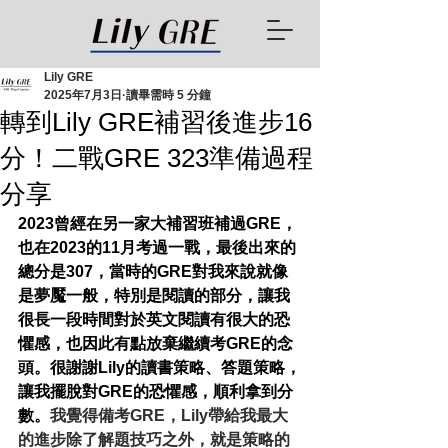
Lily GRE
2025年7月3日
讀畢需時 5 分鐘
轉到Lily GRE補習後進步16
分！二戰GRE 323準備過程
分享
2023曾經在另一家大補習班補過GRE，
也在2023的11月考過一戰，最後出來的
總分是307，當時的GRE對我來說就像
是夢魘一般，特別是閱讀的部分，讓我
很長一段時間對於英文閱讀有很大的恐
懼感，也因此有點放棄繼續考GRE的念
頭。很謝謝Lily的讀書策略、答題策略，
讓我擺脫對GRE的恐懼感，順利拿到分
數。
我覺得備考GRE，Lily帶給我最大
的進步除了解題技巧之外，就是策略的