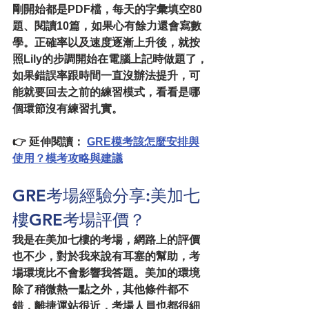
剛開始都是PDF檔，每天的字彙填空80
題、閱讀10篇，如果心有餘力還會寫數
學。正確率以及速度逐漸上升後，就按
照Lily的步調開始在電腦上記時做題了，
如果錯誤率跟時間一直沒辦法提升，可
能就要回去之前的練習模式，看看是哪
個環節沒有練習扎實。
👉 
延伸閱讀：
GRE模考該怎麼安排與
使用？模考攻略與建議
GRE考場經驗分享:美加七
樓GRE考場評價？
我是在美加七樓的考場，網路上的評價
也不少，對於我來說有耳塞的幫助，考
場環境比不會影響我答題。美加的環境
除了稍微熱一點之外，其他條件都不
錯，離捷運站很近，考場人員也都很細