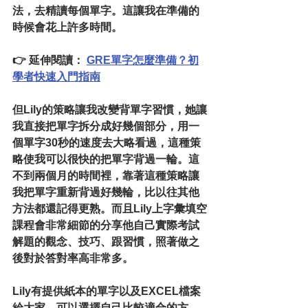
法，去精讀每個單字。這讓我在準備的
時候會花上許多時間。
👉 
延伸閱讀：
GRE單字怎麼準備？初
學者快速入門指南
但Lily的策略讓我改變背單字習慣，她讓
我直接把單字拆分成好幾個部分，用一
個單字30秒的速度去大略看過，這種策
略使我可以很快的把單字背過一輪。這
不到兩個月的時間裡，靠著這種策略讓
我把單字重新背過好幾輪，比以往其他
方法都還記得更熟。而且Lily上字彙填空
課程會非常細節的分享他自己實際考試
解題的觀念、技巧、跟習慣，照著做之
後對於答對率高非常多。
Lily有提供紙本的單字以及EXCEL檔案
給大家，可以選擇自己比較適合的方