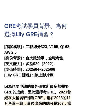
GRE考試學員背景、為何
選擇Lily GRE補習？
[考試成績]：二戰總分323; V155, Q168, 
AW 2.5
[身份背景]：台大政治畢，全職考生
[英文能力]：多益920（2022）
[準備時間]：2025/04~2025/06
[Lily GRE 課程]：
線上影片班
因為想要申請的國外研究所很多都需要
GRE的成績，因此選擇考GRE。
2023曾
經在大補習班補過GRE，也在2023的11
月考過一戰，最後出來的總分是307，當