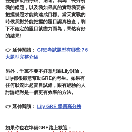
整是多麼的仔細、迅速。我馬上去分析
我的錯題，以及我如果真的實戰我要多
把握幾題才能夠達成目標。當天實戰的
時候我對於能把握的題目認真檢查，剩
下不確定的題目就盡力而為，果然有好
的結果! 
👉 
延伸閱讀：
GRE考試題型有哪些？6
大題型完整介紹
另外，千萬不要不好意思跟Lily討論，
Lily都很願意幫助GRE的考生。如果有
任何狀況比起盲目試錯，跟有經驗的人
討論絕對是一個更有效率的方法。
👉 
延伸閱讀：
Lily GRE 學員高分榜
如果你也在準備GRE路上歡迎：