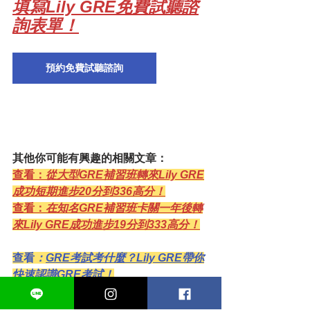
填寫Lily GRE免費試聽諮
詢表單！
預約免費試聽諮詢
其他你可能有興趣的相關文章：
查看：
從大型GRE補習班轉來Lily GRE
成功短期進步20分到336高分！
查看：
在知名GRE補習班卡關一年後轉
來Lily GRE成功進步19分到333高分！
查看
：
GRE考試考什麼？Lily GRE帶你
快速認識GRE考試！
查看：
GRE要準備多久？兩個月準備足
夠嗎？