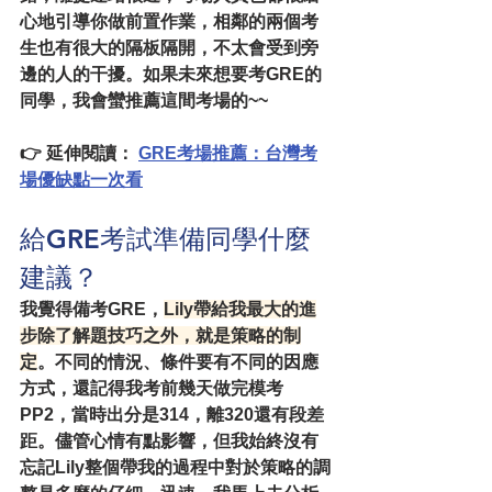
心地引導你做前置作業，相鄰的兩個考
生也有很大的隔板隔開，不太會受到旁
邊的人的干擾。如果未來想要考GRE的
同學，我會蠻推薦這間考場的~~
👉 
延伸閱讀：
GRE考場推薦：台灣考
場優缺點一次看
給GRE考試準備同學什麼
建議？
我覺得備考GRE，
Lily帶給我最大的進
步除了解題技巧之外，就是策略的制
定
。不同的情況、條件要有不同的因應
方式，還記得我考前幾天做完模考
PP2，當時出分是314，離320還有段差
距。儘管心情有點影響，但我始終沒有
忘記Lily整個帶我的過程中對於策略的調