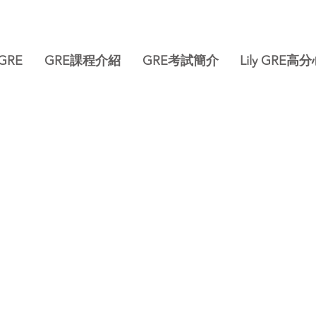
 GRE
GRE課程介紹
GRE考試簡介
Lily GRE高