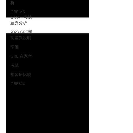
析
GRE V.S
GMAT 考試
差異分析
2023 GRE新
制差異說明
準備
GRE 在家考
考試
補習班比較
GRE324