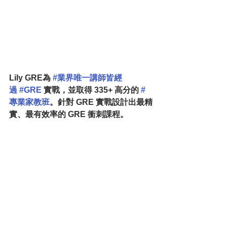
Lily GRE為 
#業界唯一講師皆經
過
#GRE
 實戰，並取得 335+ 高分的 
#
專業家教班
。針對 GRE 實戰設計出最精
實、最有效率的 GRE 衝刺課程。