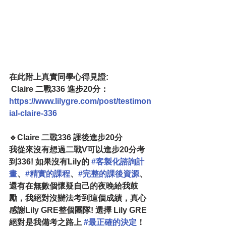
在此附上真實同學心得見證:
 Claire 二戰336 進步20分：
https://www.lilygre.com/post/testimon
ial-claire-336
🔹Claire 二戰336 課後進步20分
我從來沒有想過二戰V可以進步20分考
到336! 如果沒有Lily的 
#客製化諮詢計
畫
、
#精實的課程
、
#完整的課後資源
、
還有在無數個懷疑自己的夜晚給我鼓
勵，我絕對沒辦法考到這個成績，真心
感謝Lily GRE整個團隊! 選擇 Lily GRE 
絕對是我備考之路上 
#最正確的決定
！