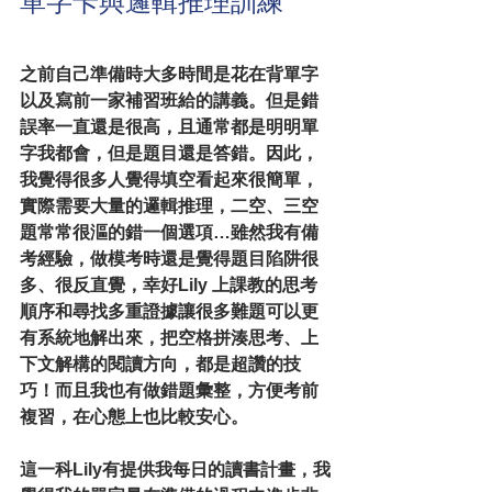
單字卡與邏輯推理訓練
之前自己準備時大多時間是花在背單字
以及寫前一家補習班給的講義。但是錯
誤率一直還是很高，且通常都是明明單
字我都會，但是題目還是答錯。因此，
我覺得很多人覺得填空看起來很簡單，
實際需要大量的邏輯推理，二空、三空
題常常很漚的錯一個選項…雖然我有備
考經驗，做模考時還是覺得題目陷阱很
多、很反直覺，幸好Lily 上課教的思考
順序和尋找多重證據讓很多難題可以更
有系統地解出來，把空格拼湊思考、上
下文解構的閱讀方向，都是超讚的技
巧！而且我也有做錯題彙整，方便考前
複習，在心態上也比較安心。
這一科Lily有提供我每日的讀書計畫，我