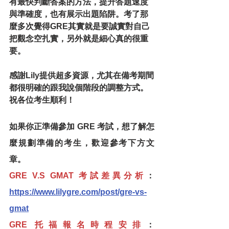
有最快判斷答案的方法，提升答題速度
與準確度，也有展示出題陷阱。考了那
麼多次覺得GRE其實就是要誠實對自己
把觀念空扎實，另外就是細心真的很重
要。
感謝Lily提供超多資源，尤其在備考期間
都很明確的跟我說個階段的調整方式。
祝各位考生順利！
如果你正準備參加 GRE 考試，想了解怎
麼規劃準備的考生，歡迎參考下方文
章。
GRE V.S GMAT 考試差異分析
：
https://www.lilygre.com/post/gre-vs-
gmat
GRE 托福報名時程安排
：