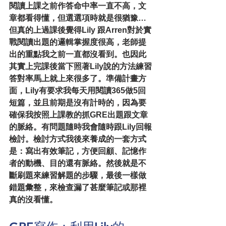
閱讀上課之前作答命中率一直不高，文
章都看得懂，但選選項時就是很猶豫…
但真的上過課後覺得Lily 跟Arren對於實
戰閱讀出題的邏輯掌握度很高，老師提
出的重點我之前一直都沒看到。也因此
其實上完課後當下照著Lily說的方法練習
答對率馬上就上來很多了。準備計畫方
面，Lily有要求我每天用閱讀365做5回
短篇，並且前期是沒有計時的，因為要
確保我按照上課教的抓GRE出題跟文章
的脈絡。有問題隨時我會隨時跟Lily回報
檢討。檢討方式我後來養成的一套方式
是：寫出有效筆記，方便回顧、記憶作
者的動機、目的還有脈絡。然後就是不
斷刷題來練習解題的步驟，最後一樣做
錯題彙整，來檢查漏了甚麼筆記或那裡
真的沒看懂。