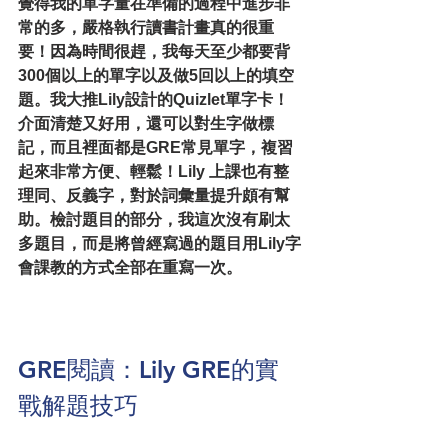
覺得我的單字量在準備的過程中進步非
常的多，嚴格執行讀書計畫真的很重
要！因為時間很趕，我每天至少都要背
300個以上的單字以及做5回以上的填空
題。我大推Lily設計的Quizlet單字卡！
介面清楚又好用，還可以對生字做標
記，而且裡面都是GRE常見單字，複習
起來非常方便、輕鬆！Lily 上課也有整
理同、反義字，對於詞彙量提升頗有幫
助。檢討題目的部分，我這次沒有刷太
多題目，而是將曾經寫過的題目用Lily字
會課教的方式全部在重寫一次。
GRE閱讀：Lily GRE的實
戰解題技巧