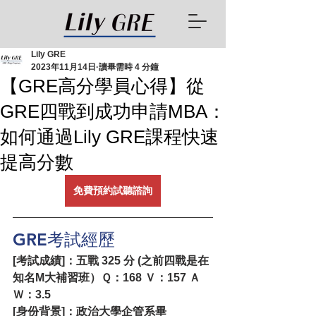
Lily GRE
2023年11月14日
讀畢需時 4 分鐘
【GRE高分學員心得】從
GRE四戰到成功申請MBA：
如何通過Lily GRE課程快速
提高分數
免費預約試聽諮詢
GRE考試經歷
[考試成績]：五戰 325 分 (之前四戰是在
知名M大補習班）Ｑ：168 Ｖ：157 Ａ
Ｗ：3.5
[身份背景]：政治大學企管系畢