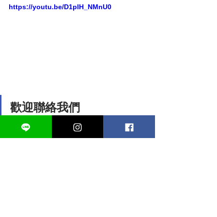
https://youtu.be/D1pIH_NMnU0
歡迎聯絡我們
預約試聽諮詢
請先填寫
諮詢表單
並主動加老師的
Line(
https://line.me/ti/p/a0oyeajkAI
)預