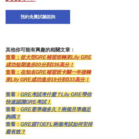
預約免費試聽諮詢
其他你可能有興趣的相關文章：
查看：
從大型GRE補習班轉來Lily GRE
成功短期進步20分到336高分！
查看：
在知名GRE補習班卡關一年後轉
來Lily GRE成功進步19分到333高分！
查看
：
GRE考試考什麼？Lily GRE帶你
快速認識GRE考試！
查看：
GRE要準備多久？兩個月準備足
夠嗎？
查看：
GRE跟TOEFL兩個考試如何安排
最有效？