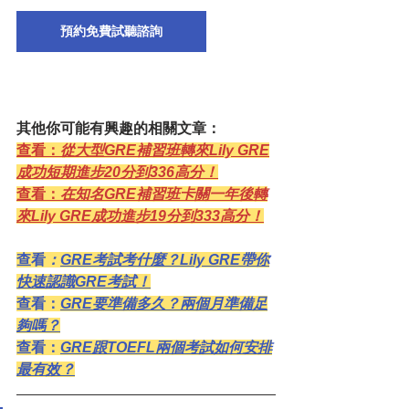
預約免費試聽諮詢
其他你可能有興趣的相關文章：
查看：
從大型GRE補習班轉來Lily GRE
成功短期進步20分到336高分！
查看：
在知名GRE補習班卡關一年後轉
來Lily GRE成功進步19分到333高分！
查看
：
GRE考試考什麼？Lily GRE帶你
快速認識GRE考試！
查看：
GRE要準備多久？兩個月準備足
夠嗎？
查看：
GRE跟TOEFL兩個考試如何安排
最有效？