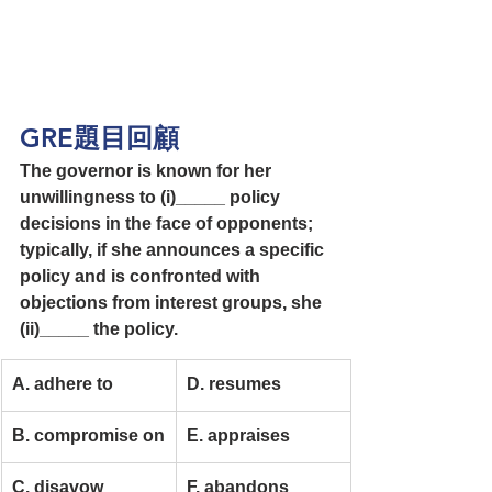
GRE題目回顧
The governor is known for her 
unwillingness to (i)_____ policy 
decisions in the face of opponents; 
typically, if she announces a specific 
policy and is confronted with 
objections from interest groups, she 
(ii)_____ the policy.
A. adhere to
D. resumes
B. compromise on
E. appraises
C. disavow
F. abandons