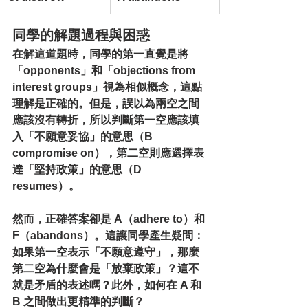
同學的解題過程與困惑
在解這道題時，同學的第一直覺是將
「opponents」和「objections from 
interest groups」視為相似概念，這點
理解是正確的。但是，誤以為兩空之間
應該沒有轉折，所以判斷第一空應該填
入「不願意妥協」的意思（B 
compromise on），第二空則應選擇表
達「堅持政策」的意思（D 
resumes）。
然而，正確答案卻是 A（adhere to）和 
F（abandons）。這讓同學產生疑問：
如果第一空表示「不願意遵守」，那麼
第二空為什麼會是「放棄政策」？這不
就是矛盾的表述嗎？此外，如何在 A 和 
B 之間做出更精準的判斷？