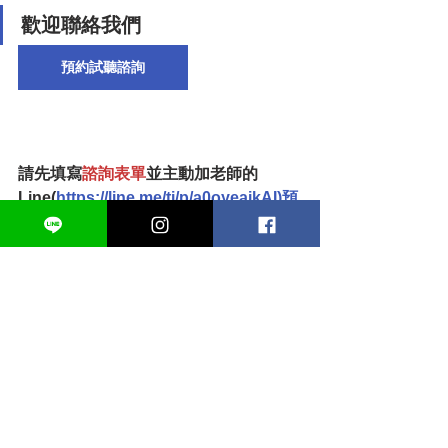
歡迎聯絡我們
預約試聽諮詢
請先填寫
諮詢表單
並主動加老師的
Line(
https://line.me/ti/p/a0oyeajkAI
)預
約諮詢時間(表單請點選上方「預約試聽
諮詢」)
E-mail: 
lilygre340@gmail.com
市話：(02)3393- 3633
難題顧問解析