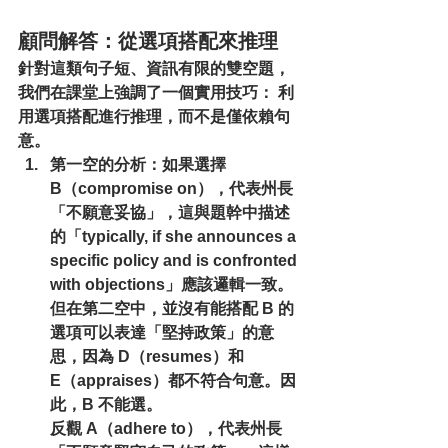
顧問解答：從選項搭配來推理
針對這類句子短、資訊有限的雙空題，
我們在課堂上強調了一個實用技巧： 
利
用選項搭配進行推理，而不是僅依賴句
意。
第一空的分析：
如果選擇 
B（compromise on），代表州長
「不願意妥協」，這與題幹中描述
的「typically, if she announces a 
specific policy and is confronted 
with objections」應該邏輯一致。
但在第二空中，並沒有能搭配 B 的
選項可以表達「堅持政策」的意
思，因為 D（resumes）和 
E（appraises）都不符合句意。因
此，B 不能選。
反觀 A（adhere to），代表州長