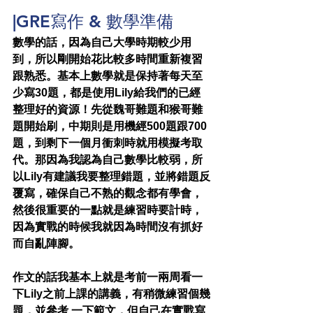
|GRE寫作 & 數學準備
數學的話，因為自己大學時期較少用
到，所以剛開始花比較多時間重新複習
跟熟悉。基本上數學就是保持著每天至
少寫30題，都是使用Lily給我們的已經
整理好的資源！先從魏哥難題和猴哥難
題開始刷，中期則是用機經500題跟700
題，到剩下一個月衝刺時就用模擬考取
代。那因為我認為自己數學比較弱，所
以Lily有建議我要整理錯題，並將錯題反
覆寫，確保自己不熟的觀念都有學會，
然後很重要的一點就是練習時要計時，
因為實戰的時候我就因為時間沒有抓好
而自亂陣腳。
作文的話我基本上就是考前一兩周看一
下Lily之前上課的講義，有稍微練習個幾
題，並參考 一下範文，但自己在實戰寫