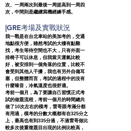
次、一周兩次到最後一周提高到一周四
次，中間則是繼續寫機經練手感。
|GRE考場及實戰狀況
我一戰是在台北車站的美加考的，交通
地點很方便，雖然考試的大樓有點難
找，考生等待空間也不大，只有外面一
排椅子可以休息，但我當天運氣比較
好，被安排到一個角落的位置，比較不
會受到其他人干擾，我也有另外自備耳
塞，但整體而言，考試的過程中的沒有
什麼噪音，冷氣溫度也很舒適。
考前一個月，為了要讓自己習慣正式考
試的做題流程，考前一個月的時間總共
做了10次左右的模考，雷哥跟考滿分都
有用過，模考的分數大概都有在325分之
上，最高也有到335分過，不過雷哥做比
較多次後重複題目出現的比例比較高，