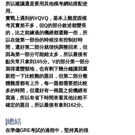
所以建議還是要用其他模考網站搭配使
用。
實戰上遇到的VQVQ，基本上難度跟模
考其實差不多，但Q的部分敘述都蠻長
的，比之前練過的機經都還難一些，所
以在做第一部份的時候沒有控制好時
間，還好第二部分就很快調整回來，但
因為第一部分可能錯太多，所以最後有
點失常只拿到165分。V的部分第一部分
寫得還蠻順地，也有剩下幾分鐘讓我重
新想一下比較難的題目，但第二部分整
體難度都有上升，每一題都需要想比較
多的時間，但還好有一兩題之前機經有
寫過，所以有省下時間來看其他比較不
確定的題目，所以最後有拿到162分。
|總結
在準備GRE考試的過程中，堅持真的很