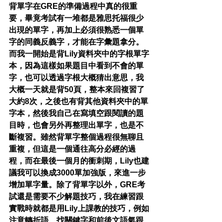
背單字在GRE的準備過程中真的很重
要，畢竟考試有一堆都是雅思托福很少
出現的單字，再加上必須很熟悉一個單
字的同義反義字，才能在字彙題拿分。
而我一開始是背Lily資料夾中的字根單字
本，因為這樣如果題目中看到不會的單
字，也可以透過字根大概猜出意思，我
大概一天就是背50頁，整本來回複習了
大約8次，之後也有背其他資料夾中的單
字本，然後我自己在寫填空跟閱讀的題
目時，也會另外再整理出單字，也是不
斷複習。雖然背單字整個過程很無聊且
重複，但這是一個通往高分必經的過
程，而在最後一個月的衝刺期，Lily也建
議我可以換成3000單加強版，來進一步
增加單字量。除了背單字以外，GRE考
試還是需要不少解題技巧，我在練習跟
實戰時就都是用Lily上課教的技巧，例如
注意轉折語、找關鍵字和前後文語氣跟