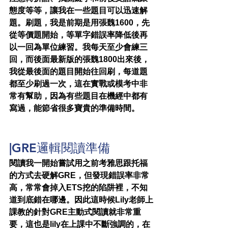
態度等等，讓我在一些題目可以迅速解
題。刷題，我是前期是用張魏1600，先
從等價題開始，等單字錯誤率降低後再
以一回為單位練習。我每天至少會練三
回，而後面最新版的張魏1800出來後，
我從最後面的題目開始往回刷，每道題
都至少刷過一次，這在實戰或模考中非
常有幫助，因為有些題目在機經中都有
寫過，能節省很多寶貴的準備時間。
|GRE邏輯閱讀準備
閱讀我一開始嘗試用之前考雅思跟托福
的方式去硬解GRE，但發現錯誤率非常
高，常常會掉入ETS挖的陷阱裡，不知
道到底錯在哪邊。因此這時候Lily老師上
課教的針對GRE主動式閱讀就非常重
要，這也是lily在上課中不斷強調的，在