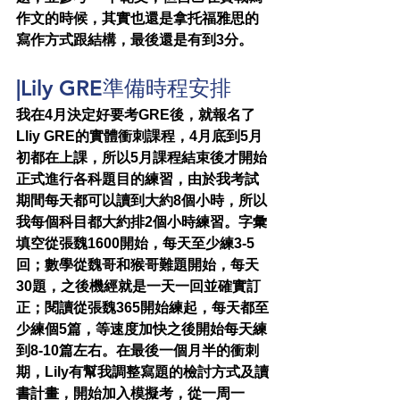
作文的時候，其實也還是拿托福雅思的
寫作方式跟結構，最後還是有到3分。
|Lily GRE準備時程安排
我在4月決定好要考GRE後，就報名了
Lliy GRE的實體衝刺課程，4月底到5月
初都在上課，所以5月課程結束後才開始
正式進行各科題目的練習，由於我考試
期間每天都可以讀到大約8個小時，所以
我每個科目都大約排2個小時練習。字彙
填空從張魏1600開始，每天至少練3-5
回；數學從魏哥和猴哥難題開始，每天
30題，之後機經就是一天一回並確實訂
正；閱讀從張魏365開始練起，每天都至
少練個5篇，等速度加快之後開始每天練
到8-10篇左右。在最後一個月半的衝刺
期，Lily有幫我調整寫題的檢討方式及讀
書計畫，開始加入模擬考，從一周一