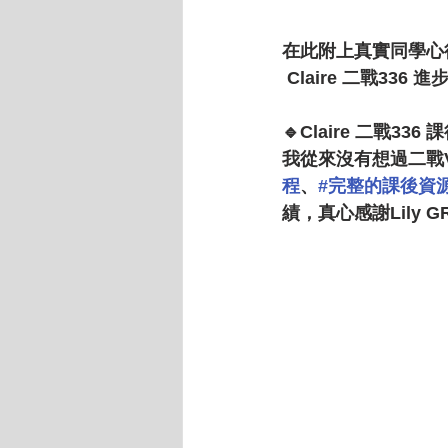
在此附上真實同學心
 Claire 二戰336 
🔹Claire 二戰336
我從來沒有想過二戰V可
程
、
#完整的課後資
績，真心感謝Lily G