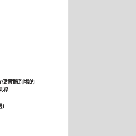
不方便實體到場的
課程。
!