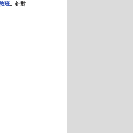
教班
。針對 