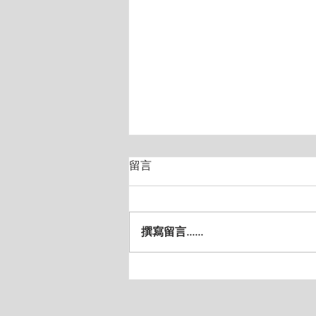
留言
撰寫留言......
【Lily GRE補習高分心得】
GRE衝刺一戰322分！感謝Lily
GRE課程助我實現高分夢想