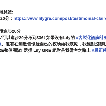
得見證:
進步20分：
https://www.lilygre.com/post/testimonial-clair
 課後進步20分
以進步20分考到336! 如果沒有Lily的 
#客製化諮詢計
源
、還有在無數個懷疑自己的夜晚給我鼓勵，我絕對沒辦
RE整個團隊! 選擇 Lily GRE 絕對是我備考之路上 
#最正