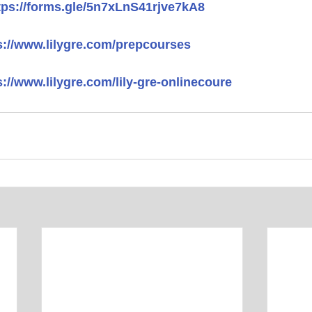
tps://forms.gle/5n7xLnS41rjve7kA8
s://www.lilygre.com/prepcourses
s://www.lilygre.com/lily-gre-onlinecoure