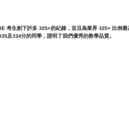
GRE 考生創下許多 325+的紀錄，並且為業界 325+ 比
及335及334分的同學，證明了我們優秀的教學品質。