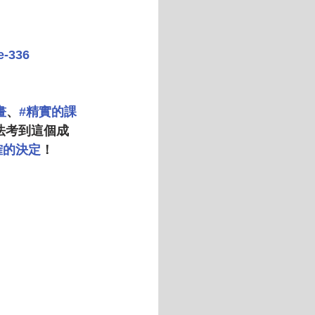
e-336
畫
、
#精實的課
法考到這個成
確的決定
！