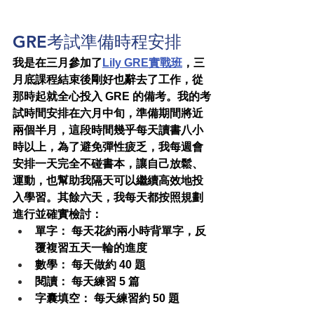
GRE考試準備時程安排
我是在三月參加了
Lily GRE實戰班
，三
月底課程結束後剛好也辭去了工作，從
那時起就全心投入 GRE 的備考。我的考
試時間安排在六月中旬，準備期間將近
兩個半月，這段時間幾乎每天讀書八小
時以上，為了避免彈性疲乏，我每週會
安排一天完全不碰書本，讓自己放鬆、
運動，也幫助我隔天可以繼續高效地投
入學習。其餘六天，我每天都按照規劃
進行並確實檢討：
單字： 每天花約兩小時背單字，反
覆複習五天一輪的進度
數學： 每天做約 40 題
閱讀： 每天練習 5 篇
字囊填空： 每天練習約 50 題