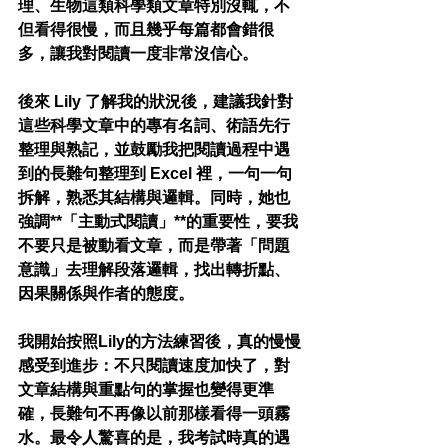
理、生物這類科學類文章特別沒輒，不
但看得很慢，而且幾乎每篇都會錯很
多，讓我對閱讀一度非常沒信心。
後來 Lily 了解我的狀況後，建議我針對
這些科學文章中的專有名詞、術語先行
整理與熟記，並鼓勵我把閱讀過程中遇
到的長難句整理到 Excel 裡，一句一句
拆解，熟悉其結構與邏輯。同時，她也
強調**「主動式閱讀」**的重要性，要我
不要只是被動看文章，而是帶著「問題
意識」去理解段落邏輯，找出轉折點、
因果關係與作者的態度。
我開始按照Lily的方法練習後，真的慢慢
感受到進步：不只閱讀速度加快了，對
文章結構與重點句的掌握也變得更準
確，長難句不再像以前那樣看得一頭霧
水。最令人驚喜的是，我考試時真的遇