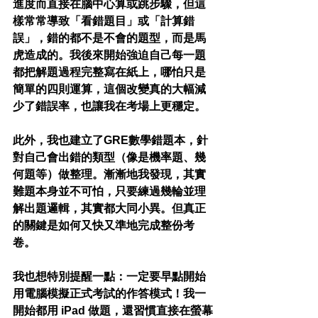
進度而直接在腦中心算或跳步驟，但這
樣常常導致「看錯題目」或「計算錯
誤」，錯的都不是不會的題型，而是馬
虎造成的。我後來開始強迫自己每一題
都把解題過程完整寫在紙上，哪怕只是
簡單的四則運算，這個改變真的大幅減
少了錯誤率，也讓我在考場上更穩定。
此外，我也建立了GRE數學錯題本，針
對自己會出錯的類型（像是機率題、幾
何題等）做整理。漸漸地我發現，其實
難題本身並不可怕，只要練過幾輪並理
解出題邏輯，其實都大同小異。但真正
的關鍵是如何又快又準地完成整份考
卷。
我也想特別提醒一點：一定要早點開始
用電腦模擬正式考試的作答模式！我一
開始都用 iPad 做題，還習慣直接在螢幕