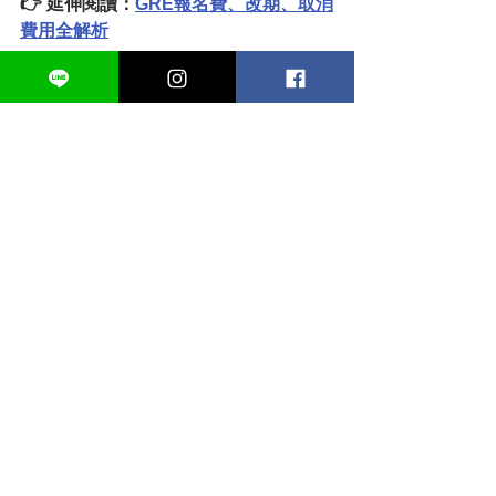
👉 延伸閱讀：
GRE報名費、改期、取消
費用全解析
如果你也在準備GRE路上歡迎：
填寫Lily GRE免費試聽諮
詢表單！
預約免費試聽諮詢
其他你可能有興趣的相關文章：
查看：
從大型GRE補習班轉來Lily GRE
成功短期進步20分到336高分！
查看：
在知名GRE補習班卡關一年後轉
來Lily GRE成功進步19分到333高分！