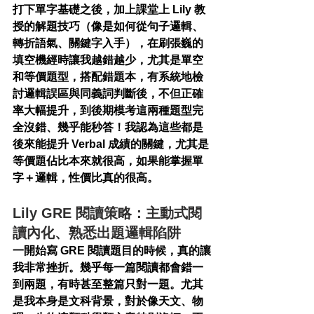
打下單字基礎之後，加上課堂上 Lily 教
授的解題技巧（像是如何從句子邏輯、
轉折語氣、關鍵字入手），在刷張巍的
填空機經時讓我越錯越少，尤其是單空
和等價題型，搭配錯題本，有系統地檢
討邏輯誤區與同義詞判斷後，不但正確
率大幅提升，到後期模考這兩種題型完
全沒錯、幾乎能秒答！我認為這些都是
後來能提升 Verbal 成績的關鍵，尤其是
等價題佔比本來就很高，如果能掌握單
字＋邏輯，性價比真的很高。
Lily GRE 閱讀策略：主動式閱
讀內化、熟悉出題邏輯陷阱
一開始寫 GRE 閱讀題目的時候，真的讓
我非常挫折。幾乎每一篇閱讀都會錯一
到兩題，有時甚至整篇只對一題。尤其
是我本身是文科背景，對於像天文、物