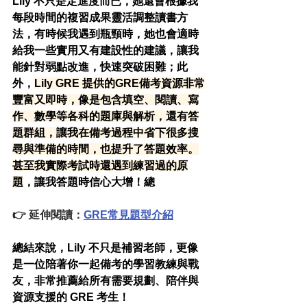
Lily 不只是定進度而已，她還會根據我
每段時間的複習成果靈活調整讀書方
法，有時候我遇到瓶頸時，她也會適時
給我一些實用又有建設性的建議，讓我
能針對弱點改進，快速突破困難；此
外，
Lily GRE 提供的GRE備考資源非常
豐富又即時，像是包含填空、閱讀、寫
作、數學等各科的題庫與解析，還有答
題群組，讓我在備考過程中省下很多搜
尋與準備的時間，也提升了答題效率。
甚至我實際考試時還遇到練習過的原
題
，讓我答題時信心大增！總
👉 延伸閱讀：
GRE常見題型介紹
總結來說，Lily 不只是補習老師，更像
是一位陪著你一起備考的學習教練與戰
友，非常推薦給所有需要規劃、陪伴與
資源支援的 GRE 考生！