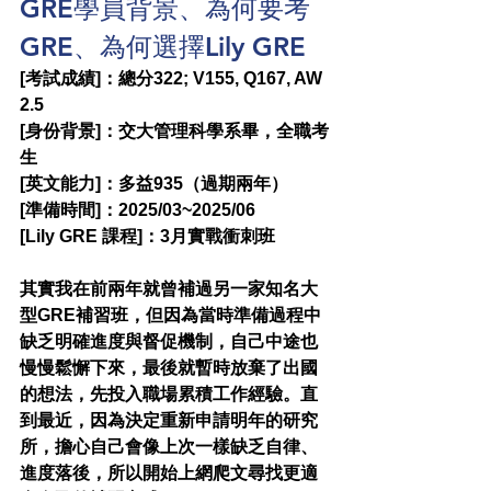
GRE學員背景、為何要考
GRE、為何選擇Lily GRE
[考試成績]：總分322; V155, Q167, AW 
2.5
[身份背景]：交大管理科學系畢，全職考
生
[英文能力]：多益935（過期兩年）
[準備時間]：2025/03~2025/06
[Lily GRE 課程]：3月實戰衝刺班
其實我在前兩年就曾補過另一家知名大
型GRE補習班，但因為當時準備過程中
缺乏明確進度與督促機制，自己中途也
慢慢鬆懈下來，最後就暫時放棄了出國
的想法，先投入職場累積工作經驗。直
到最近，因為決定重新申請明年的研究
所，擔心自己會像上次一樣缺乏自律、
進度落後，所以開始上網爬文尋找更適