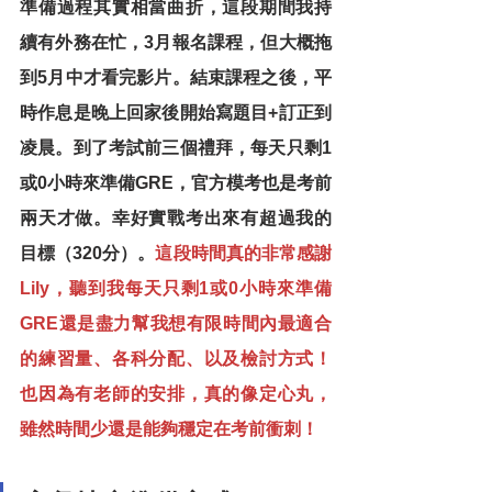
準備過程其實相當曲折，這段期間我持
續有外務在忙，3月報名課程，但大概拖
到5月中才看完影片。結束課程之後，平
時作息是晚上回家後開始寫題目+訂正到
凌晨。到了考試前三個禮拜，每天只剩1
或0小時來準備GRE，官方模考也是考前
兩天才做。幸好實戰考出來有超過我的
目標（320分）。
這段時間真的非常感謝
Lily，聽到我每天只剩1或0小時來準備
GRE還是盡力幫我想有限時間內最適合
的練習量、各科分配、以及檢討方式！
也因為有老師的安排，真的像定心丸，
雖然時間少還是能夠穩定在考前衝刺！