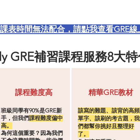
班課表時間無法配合，請點我查看GRE
ily GRE補習課程服務8大
課程難度高
精華GRE教材
班級同學有90%是GRE新
該寫的難題、該背的高頻
手，但我們
課程難度偏中
單字、該刷的考古題，我
高。
們都幫你挑好且整理好
為何這個重要？因為
我們
了。