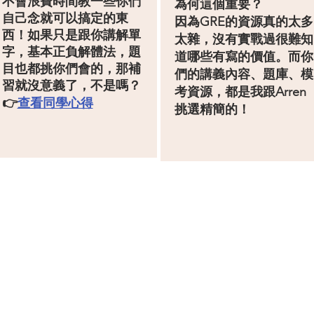
不會浪費時間教一些你們
為何這個重要？
自己念就可以搞定的東
​因為GRE的資源真的太多
西！
如果只是跟你講解
單
太雜，沒有實戰過很難知
字
，基本正負解體法，題
道哪些有寫的價值。而你
目也都挑你們會的，那補
們的
講義內容、題庫、模
習就沒意義了，不是嗎？
考資源，都是我跟Arren
​👉
查看同學心得
挑選精簡的！