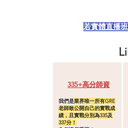
​若實體直播
L
335+高分師資
我們是
業界唯一所有GRE
老師敢公開自己的實戰成
績，且實戰分別為
335及
337分
！