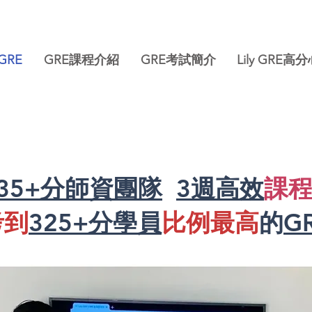
 GRE
GRE課程介紹
GRE考試簡介
Lily GRE高
335+分師資團隊
3週高效
課
考到
325+分學員
比例最高
的
G