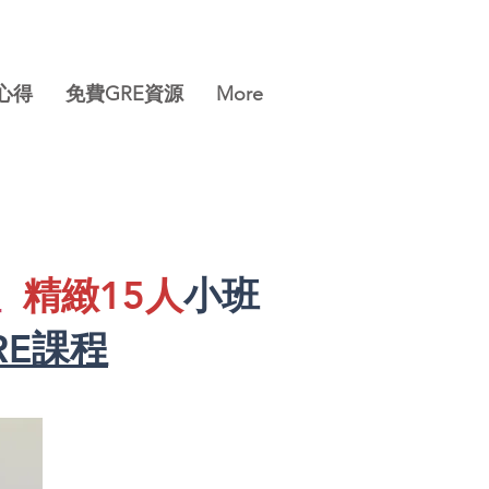
分心得
免費GRE資源
More
程
精緻15人
小班
RE課程