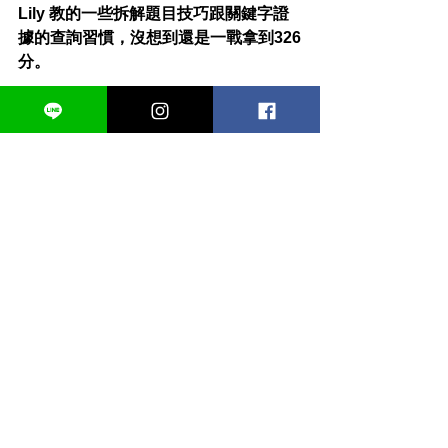
Lily 教的一些拆解題目技巧跟關鍵字證
據的查詢習慣，沒想到還是一戰拿到326
分。
Lily GRE備考心得總結
回顧這兩個月的備考歷程，深深感到
Lily GRE課程老師設計的課程內容專業
度和一對一準備計畫安排帶來的效果，
讓我在暑假短短兩個月內一戰就有滿意
的成績。無論是希望提升Verbal還是數
學，我都強烈推薦Lily GRE的課程，感
謝Lily跟Arren的幫忙！
心得文