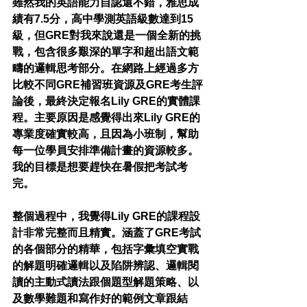
雖然我的英語能力自認還不錯，雅思成
績有7.5分，高中學測英語級數達到15
級，但GRE對我來說還是一個全新的挑
戰，包含很多艱深的單字和超出語文範
疇的邏輯思考部分。在網路上經過多方
比較不同GRE補習班資源及GRE考生評
論後，最終決定報名Lily GRE的實體課
程。主要原因是感覺得出來Lily GRE的
專業度確實較高，且因為小班制，幫助
每一位學員安排準備計畫的資源較多。
我的目標是想要趕快在暑假把考試考
完。
整個過程中，我覺得Lily GRE的課程設
計非常完整而且精實。涵蓋了GRE考試
的各個部分的精華，包括字彙填空實戰
的解題明確邏輯以及陷阱辨認、邏輯閱
讀的主動式讀法跟個題型解題策略、以
及數學難題和寫作好的範例文章跟結