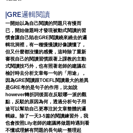
|GRE邏輯閱讀
一開始以為自己閱讀的問題只有慢而
已，開始做題時才發現被動式閱讀的習
慣會讓自己陷在GRE閱讀繞來繞去的邏
輯坑洞裡，有一種慢慢讀好像讀懂了，
但又什麼都沒懂的感覺，這時除了重新
審視自己的閱讀習慣跟著上課教的主動
式閱讀技巧外，也有照著老師的建議在
檢討時去分析文章每一句的「用途」，
因為GRE閱讀跟TOEFL閱讀最大的差異
是GRE考的是句子的作用，比如說
however轉折詞後面在反駁哪一派的觀
點，反駁的原因為何，透過分析句子用
途可以幫助自己更專注於文章整體的邏
輯線。除了一天3-5篇的閱讀練習外，我
也會按照Lily老師的建議將做題時遇到看
不懂或理解有問題的長句統一整理起