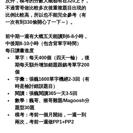
次外，模考的分數大概都有在320上下，
不過雷哥做比較多次後重複題目出現的
比例比較高，所以也不能完全參考（有
一次有到330偷開心了一下～）。
前中期一週有大概五天能讀到6-8小時，
中後期8-10小時（包含背單字時間）
每日讀書進度
單字：每天400個（四天一輪），後
期每天額外增加錯題跟鎮考單字200
個
字彙：張巍1600單字機經2-3回（有
時是檢討錯誤題目）
閱讀：張巍閱讀365一天3-5回
數學：巍哥、猴哥難題/Magoosh分
題型30題
模考：考前一個月開始，一週一到
兩次，考前一週做PP1+PP2