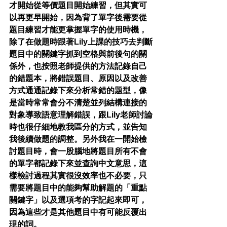
才開始從等價題目開始練習，但其實可
以再更早開始，因為背了單字後需要從
題目練習才能更掌握單字的使用時機，
除了在做題時跟著Lily上課的技巧去判斷
題目中的關鍵字抓到空格與前後句的關
係外，也按照老師提供的方法記錄自己
的錯題本，將錯誤題目、原因以及改善
方式通通記錄下來分析常錯的題型，像
是當時常常會分不清楚並列結構連接的
對象導致語意理解錯誤，跟Lily老師討論
時也很仔細地教我區分的方式，並告知
我後續做題的調整。另外我在一開始檢
討題目時，會一股腦地將題目所有不會
的單字都記錄下來並查詢中文意思，這
樣檢討過程其實很沒效率也不必要，只
需要將題目中的能夠幫助解題的「重點
關鍵字」以及選項考的字記起來即可，
因為這些才是其他題目中有可能反覆出
現的詞。