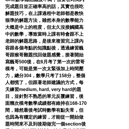
完成題目並正確率高的話，其實也很吃
解題技巧，在上課過程中老師都是教快
狠準的解題方法，雖然本身的數學能力
大概是中上的程度，但太久沒接觸國高
中的數學，導致當時上課有時會跟不上
老師的解題思路，是後來複習完上課內
容跟各個考點的知識點後，透過練習巍
哥跟猴哥難題找回做題感覺，接著開始
寫巍哥500後，在6月考了第一次的雷哥
模考，可能是第一次太緊張加上時間壓
力，總分304，數學只考了158分，整個
人都慌了，但跟著老師建議的方式，每
天練習medium, hard, very hard的題
目，並針對不熟悉的單元反覆練習，後
面幾次模考數學成績都有維持在168-170
間，雖然最後考試時數學有點失常，但
也因為有穩定的練習，才能從一開始做
題時間來不及到後期做完一個section後