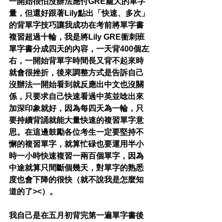
一開始很怕沒辦法應付GRE龐大的單字
量，但還好跟著Lily點出「快速、多次」
的背單字技巧讓我成功在考前將單字書
複習超過十輪，我是將Lily GRE衝刺班
單字書分成四天的內容，一天背400個左
右，一開始背單字時間長又背不起來時
就會很挫折，後來調整方式是告訴自己
沒辦法一開始看到就反應出中文也沒關
係，只要求自己快速看過中英並唸出來
加深印象就好，因為每四天為一輪，只
要持續背誦就能大量快速的複習單字意
思。在這邊鼓勵各位考生一定要堅持不
懈的複習單字，就算忙碌也要運用半小
時一小時快速複習一兩百個單字，因為
中途就算只間斷個幾天，對單字的熟悉
度也會下降的很快（就不說我是怎麼知
道的了><）。
我自己是在五月初背完第一遍單字書後