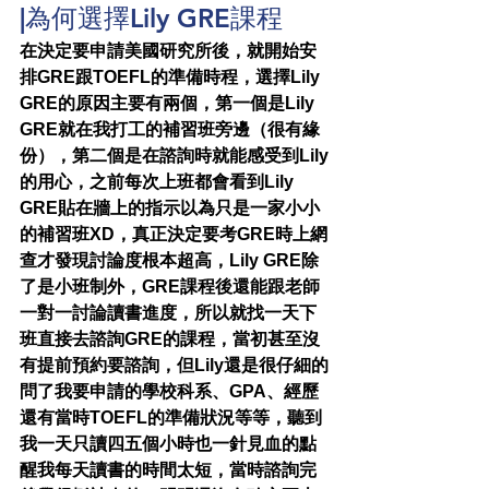
|為何選擇Lily GRE課程
在決定要申請美國研究所後，就開始安
排GRE跟TOEFL的準備時程，選擇Lily 
GRE的原因主要有兩個，第一個是Lily 
GRE就在我打工的補習班旁邊（很有緣
份），第二個是在諮詢時就能感受到Lily
的用心，之前每次上班都會看到Lily 
GRE貼在牆上的指示以為只是一家小小
的補習班XD，真正決定要考GRE時上網
查才發現討論度根本超高，Lily GRE除
了是小班制外，GRE課程後還能跟老師
一對一討論讀書進度，所以就找一天下
班直接去諮詢GRE的課程，當初甚至沒
有提前預約要諮詢，但Lily還是很仔細的
問了我要申請的學校科系、GPA、經歷
還有當時TOEFL的準備狀況等等，聽到
我一天只讀四五個小時也一針見血的點
醒我每天讀書的時間太短，當時諮詢完