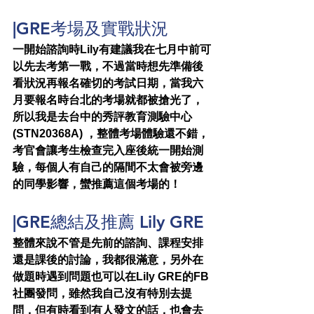
|GRE考場及實戰狀況
一開始諮詢時Lily有建議我在七月中前可
以先去考第一戰，不過當時想先準備後
看狀況再報名確切的考試日期，當我六
月要報名時台北的考場就都被搶光了，
所以我是去台中的秀評教育測驗中心 
(STN20368A) ，整體考場體驗還不錯，
考官會讓考生檢查完入座後統一開始測
驗，每個人有自己的隔間不太會被旁邊
的同學影響，蠻推薦這個考場的！
|GRE總結及推薦 Lily GRE
整體來說不管是先前的諮詢、課程安排
還是課後的討論，我都很滿意，另外在
做題時遇到問題也可以在Lily GRE的FB
社團發問，雖然我自己沒有特別去提
問，但有時看到有人發文的話，也會去