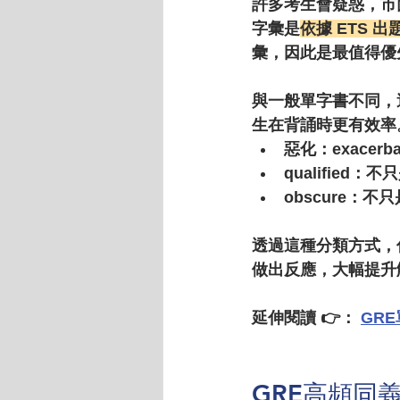
許多考生會疑惑，市
字彙是
依據 ETS 
彙，因此是最值得優
與一般單字書不同，
生在背誦時更有效率
惡化：exacerbate
qualifie
obscure：
透過這種分類方式，
做出反應，大幅提升
延伸閱讀 👉： 
GR
GRE高頻同