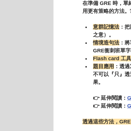
在準備 GRE 時，
用更有策略的方法。
意群記憶法
：把同
之意）。
情境造句法
：將
GRE衝刺班單
Flash card 工
題目應用
：透過
不可以『只』透
果。
👉 延伸閱讀：
👉 延伸閱讀：
透過這些方法，GR