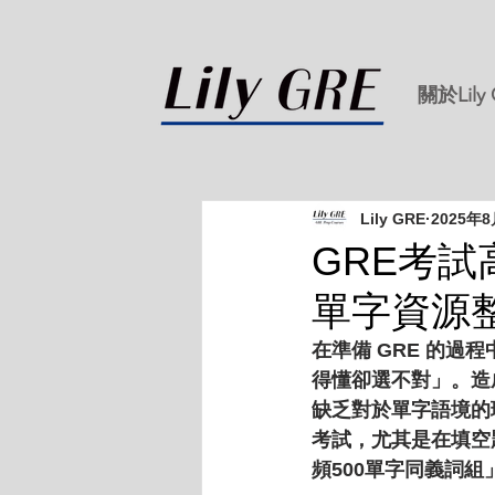
關於Lily
Lily GRE
2025年
GRE考試
單字資源整理
在準備 GRE 的
得懂卻選不對」。造
缺乏對於單字語境的
考試，尤其是在填空
頻500單字同義詞