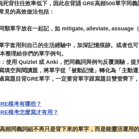
單純死背往往效率低下，因此在背誦 
GRE高頻500單字同
常見的高效做法包括：
類單字放在一起記，如 mitigate, alleviate, assua
單字套用到自己的生活經驗中，加深記憶痕跡。或者也可以多
字本整理給你們的單字例句。
具
：使用 Quizlet 或 Anki，把同義詞與例句反覆測驗，
寫填空與閱讀題，將單字從「被動記憶」轉化為「主動運
過寫題目背GRE單字，一定要背單字跟寫題目雙管齊下
GRE模考有哪些？
GRE模考怎麼寫才有用？
E高頻同義詞組不再只是背下來的單字，而是能靈活運用