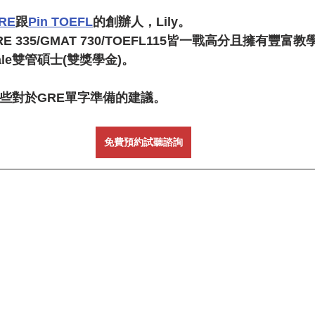
GRE
跟
Pin TOEFL
的創辦人，Lily。
 335/GMAT 730/TOEFL115皆一戰高分且擁有豐富
Yale雙管碩士(雙獎學金)。
一些對於GRE單字準備的建議。
免費預約試聽諮詢