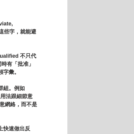
te, 
結這些字，就能避
ified 不只代
能同時有「批准」
頻字彙。
群組。例如 
各自的用法跟細節意
意網絡，而不是
上快速做出反