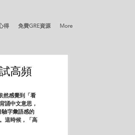
分心得
免費GRE資源
More
考試高頻
依然感覺到「看
背誦中文意思，
考驗字彙語感的
。這時候，「高