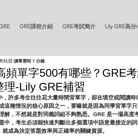
 GRE
GRE課程介紹
GRE考試簡介
Lily GRE高
8月31日
讀畢需時 7 分鐘
高頻單字500有哪些？GRE
-Lily GRE補習
過程中，許多考生往往花大量時間背單字，卻在填空或閱讀時
成這種情況的核心原因之一，要嘛就是因為同學背單字只
理解，不然就是對同義詞組不夠熟悉。GRE 是一場高度
題中，考生必須能快速判斷出多個選項中語意最接近的詞
組」就成為決定答題效率與正確率的關鍵資源。