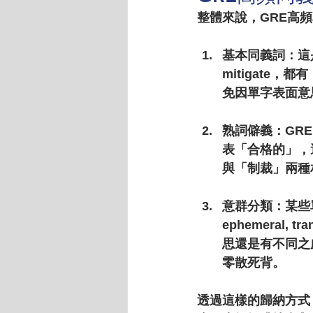
整體來說，GRE高
基本同義詞
：這
mitigat
免因單字表面意
熟詞僻義
：GR
表「合格的」，還
與「制裁」兩種
意群分類
：某些
ephemeral,
思還是有不同之
零散死背。
透過這樣的歸納方式