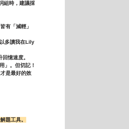
義詞組
時，建議採
ge（皆有「減輕」
讀我在Lily 
提升回憶速度。
用」。但切記！
，才是最好的效
的解題工具。