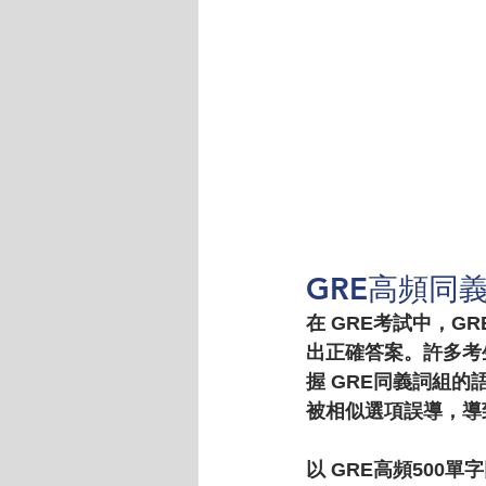
GRE高頻同
在 GRE考試中，
出正確答案。許多考
握 
GRE同義詞組
的
被相似選項誤導，導
以 
GRE高頻500單