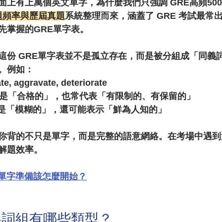
面上有上萬個英文單字，為什麼我們只強調 
GRE高頻50
出題頻率與歷屆真題
系統整理而來，涵蓋了 GRE 考試最常
先掌握的GRE單字表。
這份 
GRE單字表
並不是孤立存在，而是被分組成「同義
。例如：
, aggravate, deteriorate
d：不只是「合格的」，也常代表「有限制的、有保留的」
不只是「模糊的」，還可能表示「鮮為人知的」
你背的不只是單字，而是完整的語意網絡。在考場中遇到
解題效率。
E單字準備該怎麼開始？
義詞組有哪些類型？