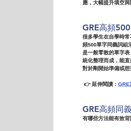
應，大幅提升填空與
GRE高頻5
很多學生在自學時常
頻500單字同義詞組
是一般零散的單字表
統化整理而成，能直
對於剛開始準備或想
 👉 延伸閱讀：
GR
GRE高頻同
有哪些方法能有效背