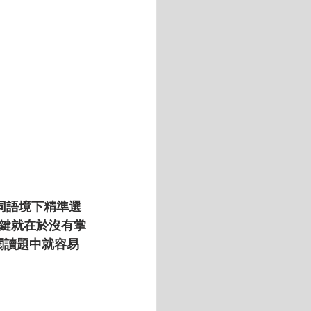
同語境下精準選
鍵就在於沒有掌
閱讀題中就容易