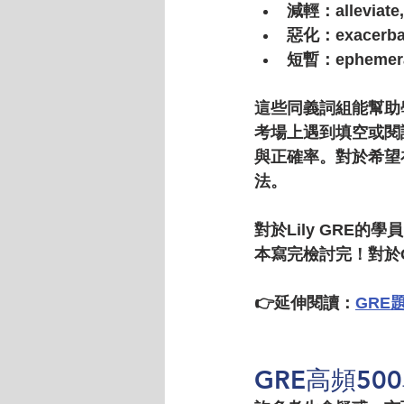
減輕
：alleviate
惡化
：exacerbat
短暫
：ephemeral
這些同義詞組能幫助
考場上遇到填空或閱
與正確率。對於希望
法。
對於Lily GRE
本寫完檢討完！對於
👉延伸閱讀：
GRE
GRE高頻5