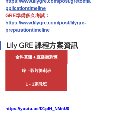
https://www.lilygre.com/post/gretoefla
pplicationtimeline
GRE準備多久考試
：
https://www.lilygre.com/post/lilygre-
preparationtimeline
Lily GRE 課程方案資訊
全科實體＋直播衝刺班
線上影片衝刺班
1 - 1家教班
https://youtu.be/D1pIH_NMnU0