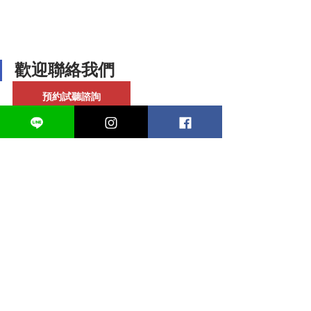
歡迎聯絡我們
預約試聽諮詢
請先填寫
諮詢表單
並主動加老師的
Line(
https://line.me/ti/p/a0oyeajkAI
)預
約諮詢時間(表單請點選上方「預約試聽
諮詢」)
E-mail: 
lilygre340@gmail.com
市話：(02)3393- 3633
心得文