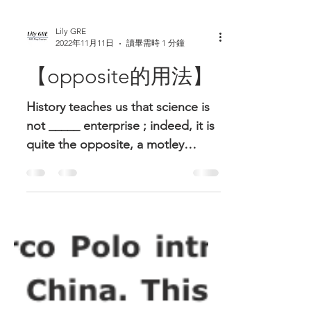
Lily GRE
2022年11月11日
讀畢需時 1 分鐘
【opposite的用法】
History teaches us that science is
not _____ enterprise ; indeed, it is
quite the opposite, a motley
assortment of tools designed to...