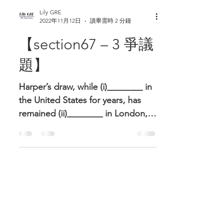
Lily GRE
2022年11月12日
讀畢需時 2 分鐘
【section67 – 3 爭議
題】
Harper’s draw, while (i)________ in
the United States for years, has
remained (ii)________ in London,
where the public greets virtually...