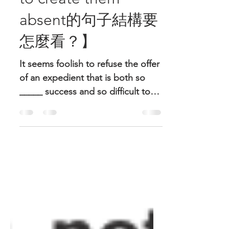
2022年11月11日
讀畢需時 1 分鐘
【這邊的them是指代
誰？以及so difficult
to create them
absent的句子結構要
怎麼看？】
It seems foolish to refuse the offer
of an expedient that is both so
_____ success and so difficult to
create them absent. A.
reminiscent...