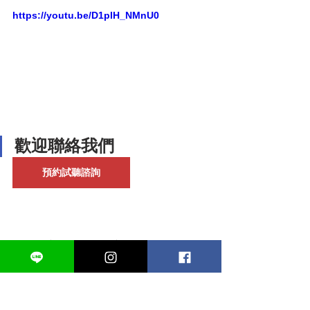
https://youtu.be/D1pIH_NMnU0
歡迎聯絡我們
預約試聽諮詢
請先填寫
諮詢表單
並主動加老師的
Line(
https://line.me/ti/p/a0oyeajkAI
)預
約諮詢時間(表單請點選上方「預約試聽
諮詢」)