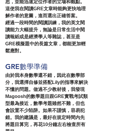
思，並能迅速定位作者的立場和觀點。
這使我在閱讀GRE文章時能夠更快地理
解作者的意圖，進而選出正確答案。
經過一段時間的閱讀訓練，我的英文閱
讀能力大幅提升，無論是日常生活中閱
讀報紙或是經濟學人等雜誌，甚至是
GRE模擬題中的長篇文章，都能更加輕
鬆應對。
GRE數學準備
由於我本身數學還不錯，因此在數學部
分，我選擇自修並搭配Lily的指導來解決
不懂的問題。做過不少教材後，我發現
Magoosh的數學題目跟GRE實戰考試類
型最為接近，數學考題雖然不難，但也
會設置不少陷阱。如果不謹慎，容易犯
錯。我的建議是，最好在規定時間內先
將題目算完，再花10分鐘左右檢查所有