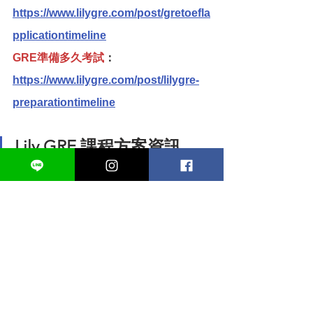
https://www.lilygre.com/post/gretoefla
pplicationtimeline
GRE準備多久考試
：
https://www.lilygre.com/post/lilygre-
preparationtimeline
Lily GRE 課程方案資訊
全科實體＋直播衝刺班
線上影片衝刺班
1 - 1家教班
https://youtu.be/D1pIH_NMnU0