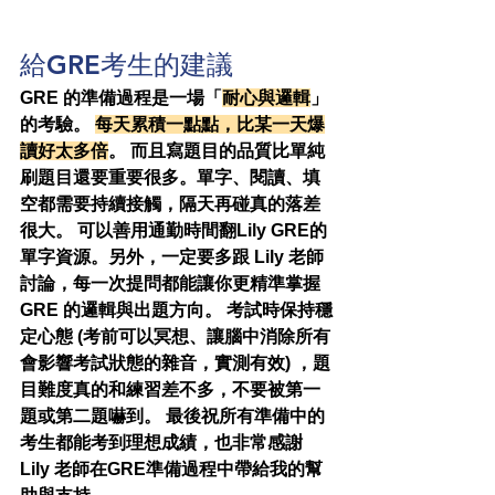
給GRE考生的建議
GRE 的準備過程是一場「
耐心與邏輯
」
的考驗。 
每天累積一點點，比某一天爆
讀好太多倍
。 而且寫題目的品質比單純
刷題目還要重要很多。單字、閱讀、填
空都需要持續接觸，隔天再碰真的落差
很大。 可以善用通勤時間翻Lily GRE的
單字資源。另外，一定要多跟 Lily 老師
討論，每一次提問都能讓你更精準掌握 
GRE 的邏輯與出題方向。 考試時保持穩
定心態 (考前可以冥想、讓腦中消除所有
會影響考試狀態的雜音，實測有效) ，題
目難度真的和練習差不多，不要被第一
題或第二題嚇到。 最後祝所有準備中的
考生都能考到理想成績，也非常感謝 
Lily 老師在GRE準備過程中帶給我的幫