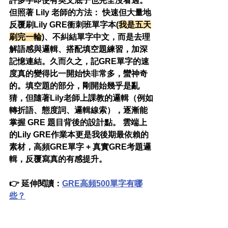
許多字即使有英文底子也完全沒看過。
但照著 Lily 老師的方法： 快速但大量地
反覆刷Lily GRE衝刺班單字本(
我是五天
刷完一輪
)、不糾結單字中文，而是去理
解語感與邏輯、搭配填空題練習，加深
記憶連結。久而久之，記GRE單字的速
度真的變得比一開始快非常多，蠻神奇
的。填空題的部分，剛開始幾乎是亂
猜，但隨著Lily老師上課教的邏輯（例如
轉折語、態度詞、邏輯線索），逐漸能
掌握 GRE 題目背後的設計點。 雲端上
的Lily GRE作業本更是我後期最依賴的
素材，高頻GRE單字 + 真實GRE考題邏
輯，反覆寫真的有感提升。
👉 延伸閱讀：
GRE高頻500單字有哪
些？