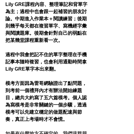
Lily GRE課程內容、整理筆記和背單字
為主；過程中也會跟一起補習的朋友討
論。中期進入作業本＋閱讀練習；後期
則幾乎每天都在複習單字、寫機經字彙
與閱讀題庫。後期會針對自己的弱點在
把某幾堂課程重新看一次。
過程中我會把記不住的單字整理在手機
記事本隨時複習，也會利用通勤時間拿
Lily GRE單字本出來翻。
模考方面因為雷哥網驗證出了點問題，
到考前一個禮拜內才有辦法開始練題
目，總共大約寫了五六篇模考。個人認
為寫模考是非常關鍵的一個步驟，透過
模考可以先建立穩定的做題配速與節
奏，真正上考場時才不會慌。
如果有什麼地方不確定的，我們這群朋