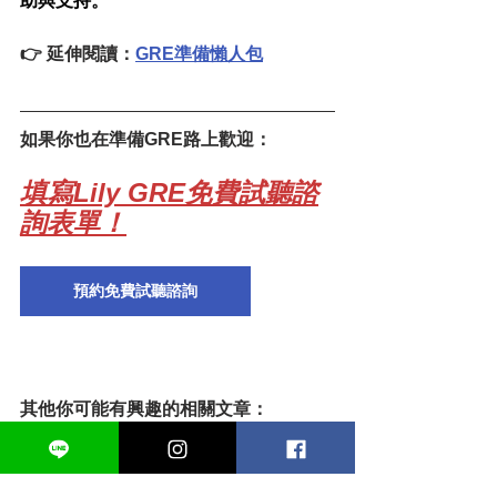
助與支持。
👉 延伸閱讀：
GRE準備懶人包
如果你也在準備GRE路上歡迎：
填寫Lily GRE免費試聽諮
詢表單！
預約免費試聽諮詢
其他你可能有興趣的相關文章：
查看：
從大型GRE補習班轉來Lily GRE
成功短期進步20分到336高分！
查看：
在知名GRE補習班卡關一年後轉