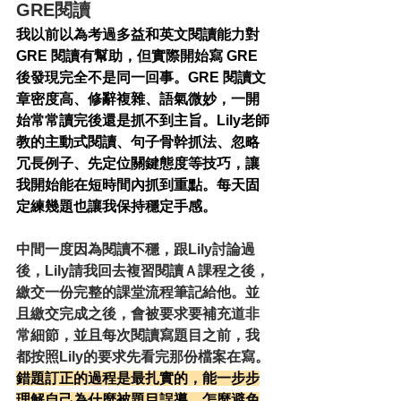
GRE閱讀
我以前以為考過多益和英文閱讀能力對 
GRE 閱讀有幫助，但實際開始寫 GRE 
後發現完全不是同一回事。GRE 閱讀文
章密度高、修辭複雜、語氣微妙，一開
始常常讀完後還是抓不到主旨。Lily老師
教的主動式閱讀、句子骨幹抓法、忽略
冗長例子、先定位關鍵態度等技巧，讓
我開始能在短時間內抓到重點。每天固
定練幾題也讓我保持穩定手感。
中間一度因為閱讀不穩，跟Lily討論過
後，Lily請我回去複習閱讀Ａ課程之後，
繳交一份完整的課堂流程筆記給他。並
且繳交完成之後，會被要求要補充道非
常細節，並且每次閱讀寫題目之前，我
都按照Lily的要求先看完那份檔案在寫。
錯題訂正的過程是最扎實的，能一步步
理解自己為什麼被題目誤導，怎麼避免