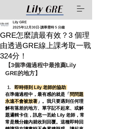
Lily GRE
2025年12月30日
讀畢需時 5 分鐘
GRE怎麼讀最有效？3 個理
由透過GRE線上課考取一戰
324分！
【3個準備過程中最推薦Lily 
GRE的地方】
即時得到 Lily 老師的協助 
在準備過程中，最有感的就是「
問問題
永遠不會被放著
」。我只要遇到任何理
解有落差的地方、單字記不起來、或解
題邏輯卡住，訊息一丟給 Lily 老師，常
常是幾分鐘內就收到回覆。這種即時回
饋讓我在讀書時不會累積疑惑，讀起來