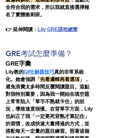
全符合我的需求，所以我就直接選擇報
名了實體衝刺班。
👉 延伸閱讀
：
Lily GRE課程總覽
GRE考試怎麼準備？
GRE字彙
Lily教的
GRE解題技巧
真的非常系統
化。她會強調「
先看邏輯再看選項
」，
避免浪費太多時間反覆閱讀題目。這點
對我特別重要，因為我一開始在填空題
上常常陷入「單字不熟就卡住」的狀
況，導致速度很慢。在背單字方面，Lily
也糾正了我「一定要死背熟才算記住」
的習慣，改成快速大量掃過的方式，並
搭配每天一定量的題目練習。照著這個