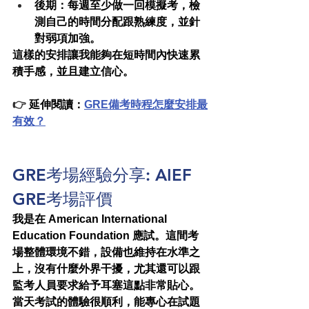
後期
：每週至少做一回模擬考，檢
測自己的時間分配跟熟練度，並針
對弱項加強。
這樣的安排讓我能夠在短時間內快速累
積手感，並且建立信心。
👉 
延伸閱讀：
GRE備考時程怎麼安排最
有效？
GRE考場經驗分享: 
AIEF
GRE考場評價
我是在 
American International 
Education Foundation
 應試。這間考
場整體環境不錯，設備也維持在水準之
上，沒有什麼外界干擾，尤其還可以跟
監考人員要求給予耳塞這點非常貼心。
當天考試的體驗很順利，能專心在試題