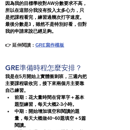
因為我的目標學校對AW分數要求不高，
所以在這部分我沒有投入太多心力，只
是把課程看完，練習過幾次打字速度。
最後分數是3，雖然不是特別好看，但對
我的申請來說已經足夠。
👉 延伸閱讀：
GRE寫作模板
GRE準備時程怎麼安排？
我是在5月開始上實體衝刺班，三週內把
主要課程吸收完，接下來兩個月主要靠
自己練習。
前期
：花大量時間在背單字＋基本
題型練習，每天大概2-3小時。
中期
：開始增加填空和閱讀的題
量，每天大概做40~60題填空＋5篇
閱讀。