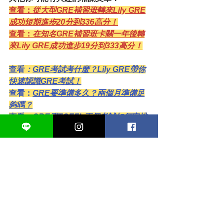
查看：
從大型GRE補習班轉來Lily GRE
成功短期進步20分到336高分！
查看：
在知名GRE補習班卡關一年後轉
來Lily GRE成功進步19分到333高分！
查看
：
GRE考試考什麼？Lily GRE帶你
快速認識GRE考試！
查看：
GRE要準備多久？兩個月準備足
夠嗎？
查看：
GRE跟TOEFL兩個考試如何安排
最有效？
Lily GRE 課程方案資訊
全科實體＋直播衝刺班