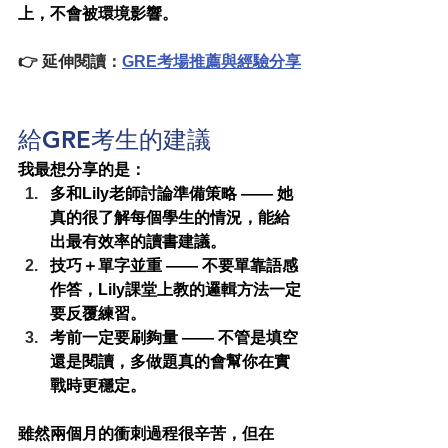
上，不會被環境影響。
👉 延伸閱讀：
GRE考場推薦與經驗分享
給GRE考生的建議
我最想分享的是：
多和Lily老師討論準備策略
 —— 她
真的很了解每個學生的情況，能給
出最有效率的讀書建議。
技巧＋單字並重
 —— 不要單靠語感
作答，Lily課堂上教的邏輯方法一定
要反覆練習。
考前一定要刷夠量
 —— 不管是填空
還是閱讀，多做題真的會幫你在實
戰時更穩定。
雖然兩個月的衝刺過程很辛苦，但在