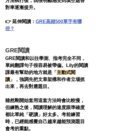
方法執行後，我很明顯感受到填空題答
對率逐漸提升。
👉 延伸閱讀：
GRE高頻500單字有哪
些？
GRE閱讀
GRE閱讀和以往學測、指考完全不同，
單純翻譯句子很容易被帶偏。Lily的閱讀
課最有幫助的地方就是「
主動式閱
讀
」，強調先把文章架構和作者立場抓
出來，再去對應題目。
雖然剛開始套用這套方法時會比較慢，
但練熟之後，閱讀理解的速度跟準確度
都比單純「硬讀」好太多。考前練習
時，已經能感覺自己越來越能預測題目
會考的重點。