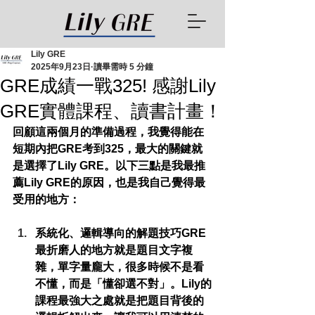
Lily GRE
2025年9月23日
讀畢需時 5 分鐘
GRE成績一戰325! 感謝Lily
GRE實體課程、讀書計畫！
回顧這兩個月的準備過程，我覺得能在
短期內把GRE考到325，最大的關鍵就
是選擇了Lily GRE。以下三點是我最推
薦Lily GRE的原因，也是我自己覺得最
受用的地方：
系統化、邏輯導向的解題技巧
GRE
最折磨人的地方就是題目文字複
雜，單字量龐大，很多時候不是看
不懂，而是「懂卻選不對」。Lily的
課程最強大之處就是
把題目背後的