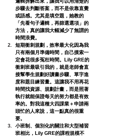
邏輯拆解出來
，讓我可以用清楚的
步驟去判斷答案，而不是依靠直覺
或語感。尤其是填空題，她教的
「先看句子邏輯，再篩選選項」的
方法，真的讓我大幅減少了無謂的
時間浪費。
短期衝刺規劃，效率最大化
因為我
只有兩個月準備時間，自己摸索一
定會花很多冤枉時間。Lily GRE的
衝刺班最吸引我的，就是老師會直
接幫學生規劃好
讀書步驟、單字進
度和題目練習量
。這讓我不用再花
時間找資源、規劃計畫，而是照著
執行就能保證每天的努力都是有效
率的。對我這種大四課業＋申請兩
頭忙的人來說，這一點真的很重
要。
小班制、個別化的關注
和大型補習
班相比，Lily GRE的課程規模不