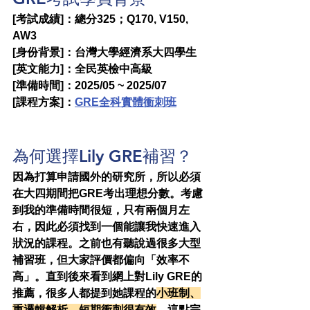
[考試成績]：總分325；Q170, V150, 
AW3
[身份背景]：台灣大學經濟系大四學生
[英文能力]：全民英檢中高級
[準備時間]：2025/05 ~ 2025/07
[課程方案]：
GRE全科實體衝刺班
為何選擇Lily GRE補習？
因為打算申請國外的研究所，所以必須
在大四期間把GRE考出理想分數。考慮
到我的準備時間很短，只有兩個月左
右，因此必須找到一個能讓我快速進入
狀況的課程。之前也有聽說過很多大型
補習班，但大家評價都偏向「效率不
高」。直到後來看到網上對Lily GRE的
推薦，很多人都提到她課程的
小班制、
重邏輯解析、短期衝刺很有效
，這點完