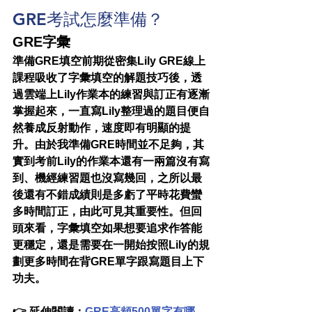
GRE考試怎麼準備？
GRE字彙
準備GRE填空前期從密集Lily GRE線上
課程吸收了字彙填空的解題技巧後，透
過雲端上Lily作業本的練習與訂正有逐漸
掌握起來，一直寫Lily整理過的題目便自
然養成反射動作，速度即有明顯的提
升。由於我準備GRE時間並不足夠，其
實到考前Lily的作業本還有一兩篇沒有寫
到、機經練習題也沒寫幾回，之所以最
後還有不錯成績則是多虧了平時花費蠻
多時間訂正，由此可見其重要性。但回
頭來看，字彙填空如果想要追求作答能
更穩定，還是需要在一開始按照Lily的規
劃更多時間在背GRE單字跟寫題目上下
功夫。
👉 延伸閱讀：
GRE高頻500單字有哪