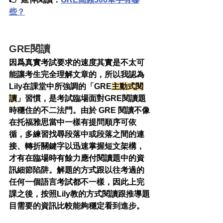
些？
GRE閱讀
因爲真實考試要求的速度其實是不太可
能讓考生完全理解文章的，所以我認為
Lily在課堂中所強調的「GRE
主動式閱
讀
」習慣，是考試臨場面對GRE閱讀題
時穩住的不二法門。由於 GRE 閱讀不像
在托福雅思當中一樣有提問順序可依
循，多練習找尋段落中或段落之間的連
接、轉折關鍵字以迅速掌握短文架構，
才有在臨場時有餘力應付閱讀題中的資
訊細節陷阱。解題的方式跟以往考過的
任何一個語言考試都不一樣，因此上完
課之後，按照Lily教的方式閱讀跟推導題
目需要的資訊比較能夠穩定看到進步。