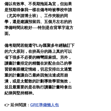
備以有效率、不長期拖延為宜，但如果
是預期得像我一樣在備考時被學校申請
（尤其申請博士班）、工作夾殺的同
學，還是建議預留四、五個月左右的的
準備時間比較好──特別是在背單字這方
面。
備考期間若能遵守Lily匯聚多年經驗訂下
的六大原則，在拚高分的路上真的可以
省下很多不必要的轉彎跟麻煩。另外，
讀書計畫排定的精髓在於配合自己的學
習節奏跟穩定情緒，切忌安排出太過繁
重的計畫讓自己最終因無法達成而崩
潰，或是太鬆散的計劃導致學習無效，
並且最重要的是在執行讀書計畫時拿出
紀律與堅持精神。
👉 延伸閱讀：
GRE準備懶人包