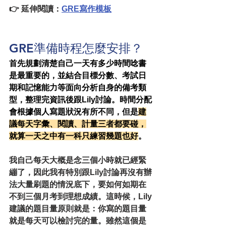
👉 延伸閱讀：
GRE寫作模板
GRE準備時程怎麼安排？
首先規劃清楚自己一天有多少時間唸書
是最重要的，並結合目標分數、考試日
期和記憶能力等面向分析自身的備考類
型，整理完資訊後跟Lily討論。時間分配
會根據個人寫題狀況有所不同，但是
建
議每天字彙、閱讀、計量三者都要碰，
就算一天之中有一科只練習幾題也好
。
我自己每天大概是念三個小時就已經緊
繃了，因此我有特別跟Lily討論再沒有辦
法大量刷題的情況底下，要如何如期在
不到三個月考到理想成績。這時候，Lily
建議的題目量原則就是：你寫的題目量
就是每天可以檢討完的量。雖然這個是