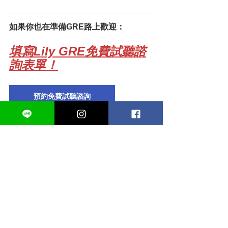
如果你也在準備GRE路上歡迎：
填寫Lily GRE免費試聽諮
詢表單！
預約免費試聽諮詢
其他你可能有興趣的相關文章：
查看：
從大型GRE補習班轉來Lily GRE
成功短期進步20分到336高分！
查看：
在知名GRE補習班卡關一年後轉
來Lily GRE成功進步19分到333高分！
查看
：
GRE考試考什麼？Lily GRE帶你