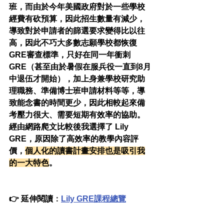
班，而由於今年美國政府對於一些學校
經費有砍預算，因此招生數量有減少，
導致對於申請者的篩選要求變得比以往
高，因此不巧大多數志願學校都恢復
GRE審查標準，只好在同一年衝刺
GRE（甚至由於暑假在服兵役一直到8月
中退伍才開始），加上身兼學校研究助
理職務、準備博士班申請材料等等，導
致能念書的時間更少，因此相較起來備
考壓力很大、需要短期有效率的協助。
經由網路爬文比較後我選擇了 Lily 
GRE，原因除了高效率的教學內容評
價，
個人化的讀書計畫安排也是吸引我
的一大特色
。
👉 延伸閱讀
：
Lily GRE課程總覽