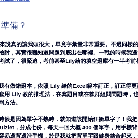
麼準備？
我來說真的讓我頭很大，畢竟字彙量非常重要。不過同樣
檢討，其實很難知道問題到底出在哪裡。一戰的時候我邊
考試了，很緊迫，考前甚至Lily給的填空題庫有一半考前
有做錯題本，依照 Lily 給的Excel範本訂正，訂正得
用 Lily 教的推理法，在寫題目或在賴群組問問題時，
輯方法。
候是因為單字不熟時，就知道該開始狂衝單字了！我把 Lily
入 Quizlet，分成七份，每天一回大概 400 個單字，用手
容易邊背邊滑手機，於是我就把背單字跟健身結合起來，