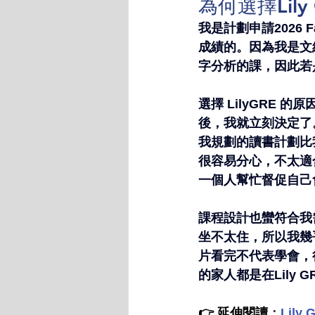
為何選擇Lily
我是計劃申請2026 
成績的。因為我是文
字分析的課，因此若
選擇 LilyGRE 
後，我就立刻決定了。
我規劃的讀書計劃比
很容易分心，不太適合
一個人幫忙督促自己
課程設計也蠻符合我
坐不太住，所以我幾
片看完不代表學會，
的家人都是在Lily
👉 延伸閱讀
：
Lily