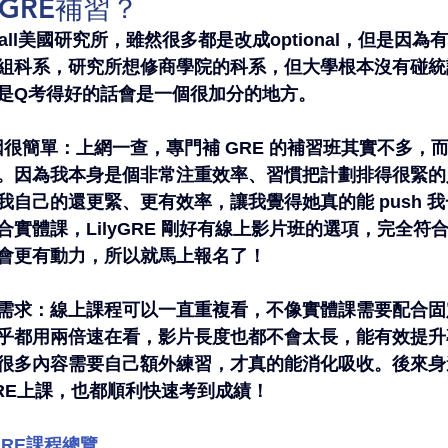
 GRE補習？
Fall美國研究所，雖然很多都是改成optional，但是因為
組科系，研究所想修商學院的科系，但大學根本沒有碰統
是Q考得好的話會是一個很加分的地方。
的原因很簡單：上網一查，專門補 GRE 的補習班其實不多，而在跟
因為我本身是個非常注重效率、習慣把計劃排得很緊的人，但
我自己的還更緊、更有效率，讓我覺得她真的能 push 
實體課，LilyGRE 剛好有線上影片班的選項，完全符
會更有動力，所以就馬上報名了！
需求：線上課程可以一直重複看，不像實體課需要配合固
乎都用兩倍速在看，影片長度也都不會太長，能有效提升
很多內容需要自己額外練習，才真的能消化吸收。後來身
 GRE上課，也都順利快速考到成績！
 GRE課程總覽