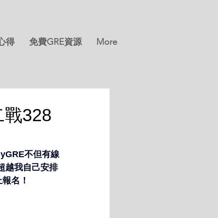
分心得
免費GRE資源
More
戰328
yGRE不但有線
超越我自己安排
上報名！