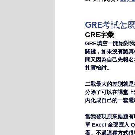
GRE考試怎
GRE字彙
GRE填空一開始對
關鍵，如果沒有認真
間又因為自己先報名
扎實檢討。
二戰最大的差別就是我
分除了可以在課堂上套
內化成自己的一套邏
當我發現原來錯題有時
單 Excel 全部匯
看。不過這種方式很