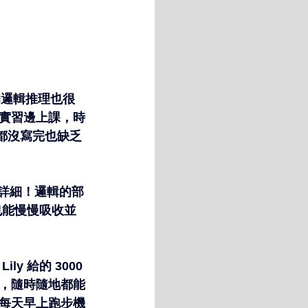
的邏輯推理也很
實習邊上課，時
都沒寫完也缺乏
更詳細！邏輯的部
也能慢慢吸收並
 給的 3000 
機背，隨時隨地都能
每天早上跑步機