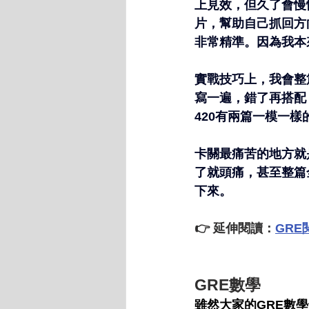
上見效，但久了會慢
片，幫助自己抓回方向
非常精準。因為我本
實戰技巧上，我會整
寫一遍，錯了再搭配 
420有兩篇一模一
卡關最痛苦的地方就是
了就頭痛，甚至整篇
下來。
👉 延伸閱讀：
GR
GRE數學
雖然大家的GRE數