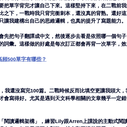
要把單字背完才讓自己下來。這樣堅持下來，在二戰前我把 
比之下，一戰時我只背完衝刺本，還沒真的背熟。還好這
只讓我建構出自己的思維邏輯，也真的提升了寫題能力。
會先把句子翻譯成中文，然後逐步去看是依照哪一個句子
的詞彙。這樣做的好處是每次訂正都會再背一次單字，效
高頻500單字有哪些？
候，我還沒寫完100篇。二戰時候反而比填空更讓我頭大
才會寫得好。尤其是遇到天文科學相關的文章幾乎一定錯
閱讀邏輯架構」，練習Lily跟Arren上課說的主動式閱