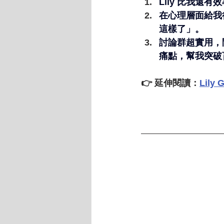
Lily 比我還有
在心理層面給我
這樣了」。
討論群超實用，
痛點，幫我突破
👉 
延伸閱讀
：
Lil