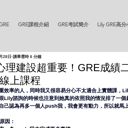
 GRE
GRE課程介紹
GRE考試簡介
Lily GRE高
9月28日
讀畢需時 6 分鐘
心理建設超重要！GRE成績二
GRE線上課程
重效率的人，同時我又很容易分心不太適合上實體課，Lil
跟Lily諮詢的時候也注意到她真的依照我的情況排了一個
自己認為再多一個人push我，我會更有動力，所以就馬
個原因：