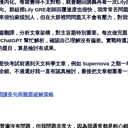
慢內化。每當覺得不太對勁，就會翻回講義再看一次Lily
。群組裡Lily GRE老師回覆速度也很快，我常常丟問
來很怕麻煩別人，但在大群裡問問題又不會有壓力，對我
篇翻譯，分析文章架構，對主旨題特別重要。每次做完題
ChatGPT 幫忙解析，確認自己理解沒有偏差。實戰時
樣的題目，算是檢討有成果。
快考試前遇到天文科學文章，例如 Supernova 之類
全錯。不過還好我一直有認真檢討，最後把文章都重看一
E閱讀長句與難題破解策略
學普遍沒有問題，但我問題非常大，因為我通常都是粗心