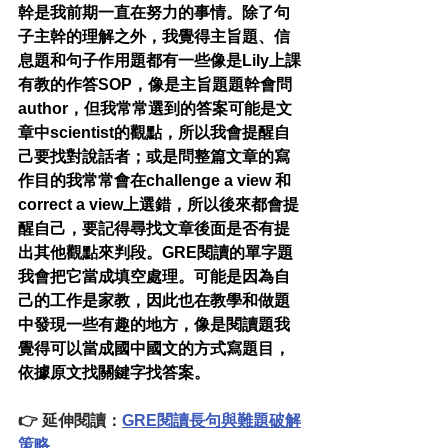
幹是我前期一直在努力的事情。除了句
子主幹的理解之外，我覺得主旨題、信
息題和句子作用題都有一些像是Lily上課
有教的作答SOP，像是主旨題題幹會問
author，但我常常選到的答案可能是文
章中scientist的觀點，所以我會提醒自
己要找對說話者；或是問整篇文章的寫
作目的我常常會在challenge a view 和 
correct a view上選錯，所以後來都會提
醒自己，要記得尋找文章後面是否有提
出其他觀點來判段。GRE閱讀的單字題
我會把它當成填空處理。可能是因為自
己的工作是家教，因此也在教學和做題
中發現一些有趣的地方，像是閱讀題我
覺得可以當成國中國文的方式寫題目，
依據原文找關鍵字找答案。
👉 延伸閱讀：
GRE閱讀長句與難題破解
策略