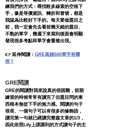
練我們的方式：尋找較多線索的空格下
手，像是等價資訊、轉折和冒號，都是
我認為比較好下手的。每天要做題目之
前，我一定會先去看前幾天錯的題目、
不熟的單字，幾週下來寫到後面會明顯
發現很多考點和單字會重複出現。
👉 延伸閱讀：
GRE高頻500單字有哪
些？
GRE閱讀
GRE的閱讀對我來說真的很困難，前期
練習的時候常常有讀完了但題目問的東
西根本無從下手的無力感。閱讀的句子
很長、一個句子可以有很多的修飾語，
讀完第一句就已經讀完整篇文章的1/3，
因此依照Lily上課講到的方式讀句子的主