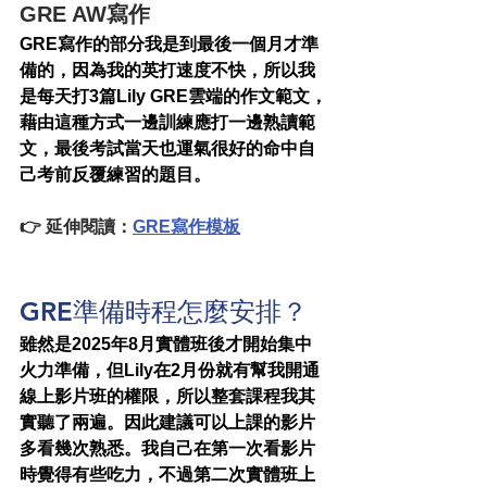
GRE AW寫作
GRE寫作的部分我是到最後一個月才準
備的，因為我的英打速度不快，所以我
是每天打3篇Lily GRE雲端的作文範文，
藉由這種方式一邊訓練應打一邊熟讀範
文，最後考試當天也運氣很好的命中自
己考前反覆練習的題目。
👉 延伸閱讀：
GRE寫作模板
GRE準備時程怎麼安排？
雖然是2025年8月實體班後才開始集中
火力準備，但Lily在2月份就有幫我開通
線上影片班的權限，所以整套課程我其
實聽了兩遍。因此建議可以上課的影片
多看幾次熟悉。我自己在第一次看影片
時覺得有些吃力，不過第二次實體班上