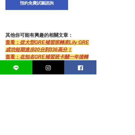
預約免費試聽諮詢
其他你可能有興趣的相關文章：
查看：
從大型GRE補習班轉來Lily GRE
成功短期進步20分到336高分！
查看：
在知名GRE補習班卡關一年後轉
來Lily GRE成功進步19分到333高分！
查看
：
GRE考試考什麼？Lily GRE帶你
快速認識GRE考試！
查看：
GRE要準備多久？兩個月準備足
夠嗎？
查看：
GRE跟TOEFL兩個考試如何安排
最有效？
Lily GRE 課程方案資訊