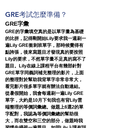
GRE考試怎麼準備？
GRE字彙
GRE的字彙填空真的是以單字量為基礎
的比拼，記得剛開始Lily要求我一週刷一
遍Lily GRE衝刺班單字，那時候覺得有
點誇張，後來寫題目才發現真的要按照
Lily的要求，不然單字量不足真的寫不了
題目。Lily在線上課程平台有幾部針對
GRE單字同義詞補充整理的影片，上面
的整理對於幫助我背單字非常非常大，
看完影片很多單字就有辦法自動連結。
從暑假開始，我會每週刷一遍Lily GRE
單字，大約是10月下旬我也有背Lily雲
端整理的等價詞彙總。做題上6選2的單
字配對，我認為等價詞彙總的幫助很
大，而在雙空和三空的部分，做題時我
習慣先掃視一遍題目，如同Lily上課有訓