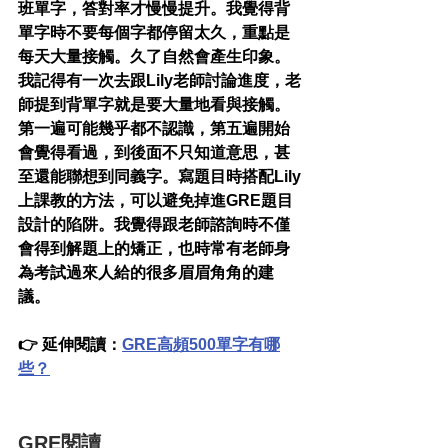
班單字，答對率才慢慢提升。我覺得背
單字時不要每個字都停留太久，重點是
每天大量接觸。久了自然會產生印象。
我記得有一次去跟Lily老師討論進度，老
師提到背單字就是要大量地看與接觸。
第一遍可能幾乎都不認識，第五遍開始
會覺得看過，到後面不只知道意思，甚
至還能聯想到同義字。寫題目時搭配Lily
上課教的方法，可以避免掉進GRE題目
設計的陷阱。我覺得跟老師諮詢時不僅
會得到解題上的矯正，也時常有老師身
為考試過來人給的很多眉眉角角的建
議。
👉 延伸閱讀：
GRE高頻500單字有哪
些？
GRE閱讀