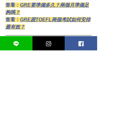
查看：
GRE要準備多久？兩個月準備足
夠嗎？
查看：
GRE跟TOEFL兩個考試如何安排
最有效？
Lily GRE 課程方案資訊
全科實體＋直播衝刺班
線上影片衝刺班
1 - 1家教班
https://youtu.be/D1pIH_NMnU0