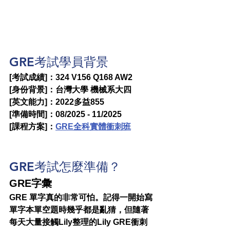
GRE考試學員背景
[考試成績]：324 V156 Q168 AW2
[身份背景]：台灣大學 機械系大四
[英文能力]：2022多益855
[準備時間]：08/2025 - 11/2025
[課程方案]：
GRE全科實體衝刺班
GRE考試怎麼準備？
GRE字彙
GRE 單字真的非常可怕。記得一開始寫
單字本單空題時幾乎都是亂猜，但隨著
每天大量接觸Lily整理的Lily GRE衝刺